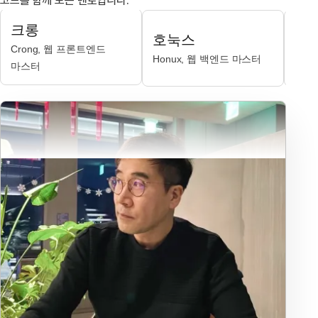
코드를 함께 보는 멘토입니다.
크롱
호눅스
제
Crong, 웹 프론트엔드
Honux, 웹 백엔드 마스터
JK,
마스터